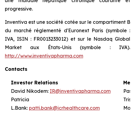
une maladie hépatique chronique courante et
progressive.
Inventiva est une société cotée sur le compartiment B
du marché réglementé d'Euronext Paris (symbole :
IVA, ISIN : FR0013233012) et sur le Nasdaq Global
Market aux États-Unis (symbole : IVA).
http://www.inventivapharma.com
Contacts
Investor Relations
Medi
David Nikodem:
IR@inventivapharma.com
Pasc
Patricia
T
L.Bank:
patti.bank@icrhealthcare.com
Mont