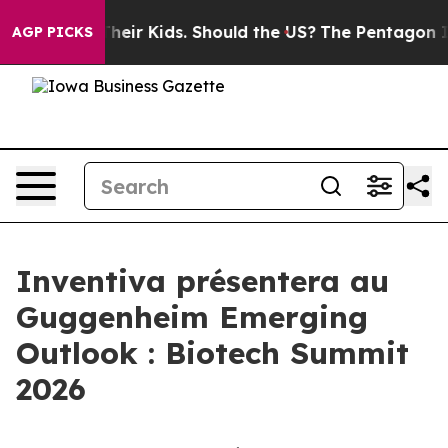
trols for Their Kids. Should the US?
The Pentagon Is P
AGP PICKS
Inventiva présentera au
Guggenheim Emerging
Outlook : Biotech Summit
2026