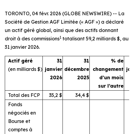
TORONTO, 04 févr. 2026 (GLOBE NEWSWIRE) -- La
Société de Gestion AGF Limitée (« AGF ») a déclaré
un actif géré global, ainsi que des actifs donnant
1
droit à des commissions
totalisant 59,2 milliards $, au
31 janvier 2026.
Actif géré
31
31
% de
(en milliards $)
janvier
décembre
changement
jan
2026
2025
d’un mois
sur l’autre
Total des FCP
35,2
$
34,4
$
3
Fonds
négociés en
Bourse et
comptes à