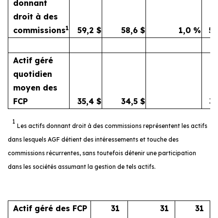
donnant
droit à des
1
commissions
59,2
$
58,6
$
1,0
%
5
Actif géré
quotidien
moyen des
FCP
35,4
$
34,5
$
3
1
Les actifs donnant droit à des commissions représentent les actifs
dans lesquels AGF détient des intéressements et touche des
commissions récurrentes, sans toutefois détenir une participation
dans les sociétés assumant la gestion de tels actifs.
Actif géré des FCP
31
31
31