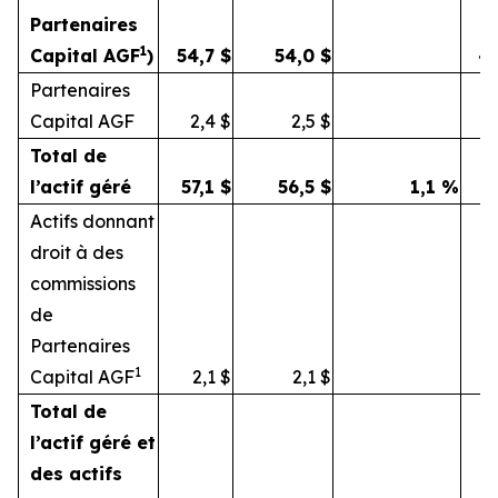
Partenaires
1
Capital AGF
)
54,7
$
54,0
$
4
Partenaires
Capital AGF
2,4
$
2,5
$
Total de
l’actif géré
57,1
$
56,5
$
1,1
%
5
Actifs donnant
droit à des
commissions
de
Partenaires
1
Capital AGF
2,1
$
2,1
$
Total de
l’actif géré et
des actifs