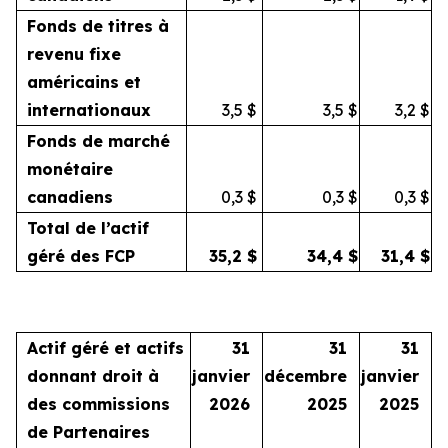
Fonds de titres à
revenu fixe
américains et
internationaux
3,5
$
3,5
$
3,2
$
Fonds de marché
monétaire
canadiens
0,3
$
0,3
$
0,3
$
Total de l’actif
géré des FCP
35,2
$
34,4
$
31,4
$
Actif géré et actifs
31
31
31
donnant droit à
janvier
décembre
janvier
des commissions
2026
2025
2025
de Partenaires